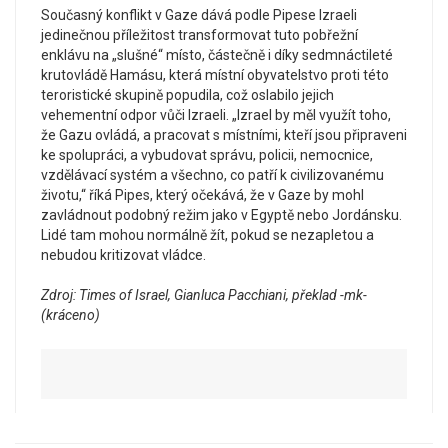
Současný konflikt v Gaze dává podle Pipese Izraeli
jedinečnou příležitost transformovat tuto pobřežní
enklávu na „slušné“ místo, částečně i díky sedmnáctileté
krutovládě Hamásu, která místní obyvatelstvo proti této
teroristické skupině popudila, což oslabilo jejich
vehementní odpor vůči Izraeli. „lzrael by měl využít toho,
že Gazu ovládá, a pracovat s místními, kteří jsou připraveni
ke spolupráci, a vybudovat správu, policii, nemocnice,
vzdělávací systém a všechno, co patří k civilizovanému
životu,“ říká Pipes, který očekává, že v Gaze by mohl
zavládnout podobný režim jako v Egyptě nebo Jordánsku.
Lidé tam mohou normálně žít, pokud se nezapletou a
nebudou kritizovat vládce.
Zdroj: Times of Israel, Gianluca Pacchiani, překlad -mk-
(kráceno)