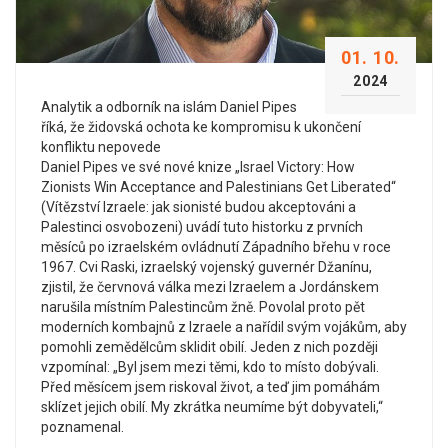
01. 10.
2024
Analytik a odborník na islám Daniel Pipes
říká, že židovská ochota ke kompromisu k ukončení
konfliktu nepovede
Daniel Pipes ve své nové knize „Israel Victory: How
Zionists Win Acceptance and Palestinians Get Liberated“
(Vítězství Izraele: jak sionisté budou akceptováni a
Palestinci osvobozeni) uvádí tuto historku z prvních
měsíců po izraelském ovládnutí Západního břehu v roce
1967. Cvi Raski, izraelský vojenský guvernér Džanínu,
zjistil, že červnová válka mezi Izraelem a Jordánskem
narušila místním Palestincům žně. Povolal proto pět
moderních kombajnů z Izraele a nařídil svým vojákům, aby
pomohli zemědělcům sklidit obilí. Jeden z nich později
vzpomínal: „Byl jsem mezi těmi, kdo to místo dobývali.
Před měsícem jsem riskoval život, a teď jim pomáhám
sklízet jejich obilí. My zkrátka neumíme být dobyvateli,“
poznamenal.