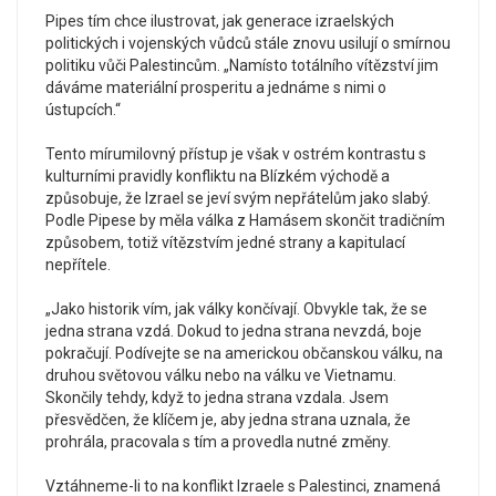
Pipes tím chce ilustrovat, jak generace izraelských
politických i vojenských vůdců stále znovu usilují o smírnou
politiku vůči Palestincům. „Namísto totálního vítězství jim
dáváme materiální prosperitu a jednáme s nimi o
ústupcích.“
Tento mírumilovný přístup je však v ostrém kontrastu s
kulturními pravidly konfliktu na Blízkém východě a
způsobuje, že Izrael se jeví svým nepřátelům jako slabý.
Podle Pipese by měla válka z Hamásem skončit tradičním
způsobem, totiž vítězstvím jedné strany a kapitulací
nepřítele.
„Jako historik vím, jak války končívají. Obvykle tak, že se
jedna strana vzdá. Dokud to jedna strana nevzdá, boje
pokračují. Podívejte se na americkou občanskou válku, na
druhou světovou válku nebo na válku ve Vietnamu.
Skončily tehdy, když to jedna strana vzdala. Jsem
přesvědčen, že klíčem je, aby jedna strana uznala, že
prohrála, pracovala s tím a provedla nutné změny.
Vztáhneme-li to na konflikt Izraele s Palestinci, znamená