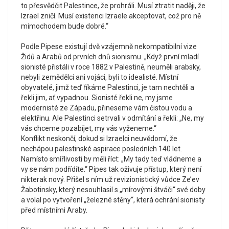
to přesvědčit Palestince, že prohráli. Musí ztratit naději, že
Izrael zničí. Musí existenci Izraele akceptovat, což pro ně
mimochodem bude dobré.“
Podle Pipese existují dvě vzájemně nekompatibilní vize
Židů a Arabů od prvních dnů sionismu. „Když první mladí
sionisté přistáli v roce 1882 v Palestině, neuměli arabsky,
nebyli zemědělci ani vojáci, byli to idealisté. Místní
obyvatelé, jimž teď říkáme Palestinci, je tam nechtěli a
řekli jim, ať vypadnou. Sionisté řekli ne, my jsme
modernisté ze Západu, přineseme vám čistou vodu a
elektřinu. Ale Palestinci setrvali v odmítání a řekli: „Ne, my
vás chceme pozabíjet, my vás vyženeme.“
Konflikt neskončí, dokud si Izraelci neuvědomí, že
nechápou palestinské aspirace posledních 140 let.
Namísto smířlivosti by měli říct: „My tady teď vládneme a
vy se nám podřídíte.“ Pipes tak oživuje přístup, který není
nikterak nový. Přišel s ním už revizionistický vůdce Ze’ev
Žabotinsky, který nesouhlasil s „mírovými štváči“ své doby
a volal po vytvoření „železné stěny“, která ochrání sionisty
před místními Araby.