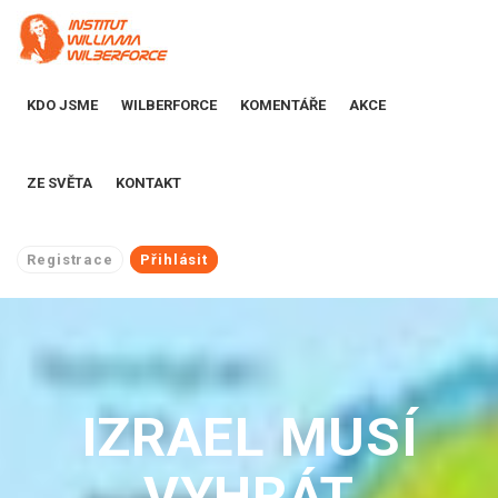
KDO JSME
WILBERFORCE
KOMENTÁŘE
AKCE
ZE SVĚTA
KONTAKT
Registrace
Přihlásit
IZRAEL MUSÍ
VYHRÁT