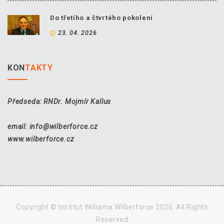
Do třetího a čtvrtého pokolení
23. 04. 2026
KON
TAKTY
Předseda: RNDr. Mojmír Kallus
email: info@wilberforce.cz
www.wilberforce.cz
Copyright © Institut Williama Wilberforce 2026. All Rights
Reserved