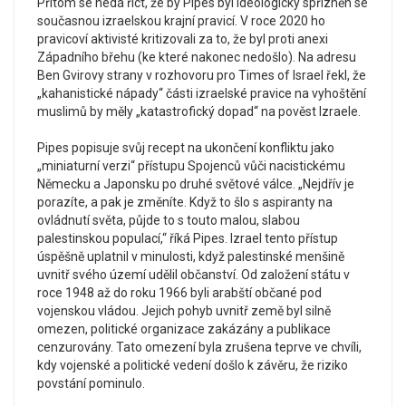
Přitom se nedá říct, že by Pipes byl ideologicky spřízněn se
současnou izraelskou krajní pravicí. V roce 2020 ho
pravicoví aktivisté kritizovali za to, že byl proti anexi
Západního břehu (ke které nakonec nedošlo). Na adresu
Ben Gvirovy strany v rozhovoru pro Times of Israel řekl, že
„kahanistické nápady“ části izraelské pravice na vyhoštění
muslimů by měly „katastrofický dopad“ na pověst Izraele.
Pipes popisuje svůj recept na ukončení konfliktu jako
„miniaturní verzi“ přístupu Spojenců vůči nacistickému
Německu a Japonsku po druhé světové válce. „Nejdřív je
porazíte, a pak je změníte. Když to šlo s aspiranty na
ovládnutí světa, půjde to s touto malou, slabou
palestinskou populací,“ říká Pipes. Izrael tento přístup
úspěšně uplatnil v minulosti, když palestinské menšině
uvnitř svého území udělil občanství. Od založení státu v
roce 1948 až do roku 1966 byli arabští občané pod
vojenskou vládou. Jejich pohyb uvnitř země byl silně
omezen, politické organizace zakázány a publikace
cenzurovány. Tato omezení byla zrušena teprve ve chvíli,
kdy vojenské a politické vedení došlo k závěru, že riziko
povstání pominulo.