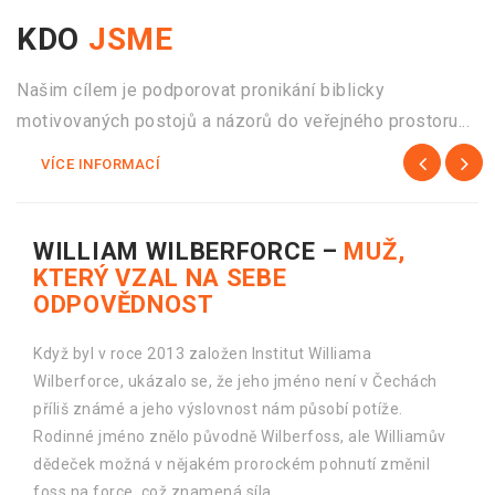
KDO
JSME
Našim cílem je podporovat pronikání biblicky
motivovaných postojů a názorů do veřejného prostoru...
VÍCE INFORMACÍ
PROHLÁŠENÍ
ICEJ
Když Izrael konečně má opět řádně ustavenou vládu,
rozproudila se znovu debata - doma i v zahraničí - o tom,
zda by Izrael měl „anektovat“ části Judska/Samařska v
souladu s podmínkami Trumpova mírového plánu.
Zatímco debata probíhá, Mezinárodní křesťanské
velvyslanectví v Jeruzalémě bude i nadále respektovat
izraelskou demokracii a právo občanů rozhodovat o
těchto záležitostech závažného národního významu.