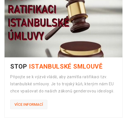
AKCE
KOMENSKÝ 2020
Komenského opěvujeme, ale jeho koncept celistvosti
nám uniká.
Rozhovor s doc. Háblem na DVTV
VÍCE INFORMACÍ